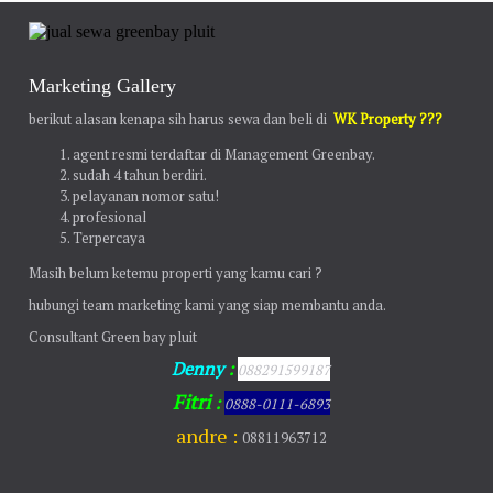
Marketing Gallery
berikut alasan kenapa sih harus sewa dan beli di
WK Property ???
agent resmi terdaftar di Management Greenbay.
sudah 4 tahun berdiri.
pelayanan nomor satu!
profesional
Terpercaya
Masih belum ketemu properti yang kamu cari ?
hubungi team marketing kami yang siap membantu anda.
Consultant Green bay pluit
Denny
:
088291599187
Fitri
:
0888-0111-6893
andre :
08811963712