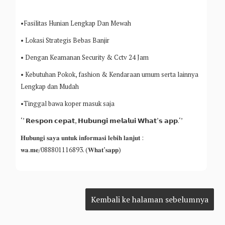
•Fasilitas Hunian Lengkap Dan Mewah
• Lokasi Strategis Bebas Banjir
• Dengan Keamanan Security & Cctv 24 Jam
• Kebutuhan Pokok, fashion & Kendaraan umum serta lainnya
Lengkap dan Mudah
•Tinggal bawa koper masuk saja
‘’ 𝗥𝗲𝘀𝗽𝗼𝗻 𝗰𝗲𝗽𝗮𝘁, 𝗛𝘂𝗯𝘂𝗻𝗴𝗶 𝗺𝗲𝗹𝗮𝗹𝘂𝗶 𝗪𝗵𝗮𝘁’𝘀 𝗮𝗽𝗽.‘’
𝐇𝐮𝐛𝐮𝐧𝐠𝐢 𝐬𝐚𝐲𝐚 𝐮𝐧𝐭𝐮𝐤 𝐢𝐧𝐟𝐨𝐫𝐦𝐚𝐬𝐢 𝐥𝐞𝐛𝐢𝐡 𝐥𝐚𝐧𝐣𝐮𝐭 :
𝐰𝐚.𝐦𝐞/088801116893. (𝐖𝐡𝐚𝐭’𝐬𝐚𝐩𝐩)