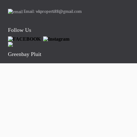
Email: wkproperti88@gmail.com
Follow Us
Greenbay Pluit
Sewa 2 kamar apartemen
Sewa studio
Sewa 3 kamar
Sewa tipe 1bedroom kondominium
Sewa 2 kamar kondo
Sewa 3 BR kondo
Jual apartemen
Jual kondominium
Artikel