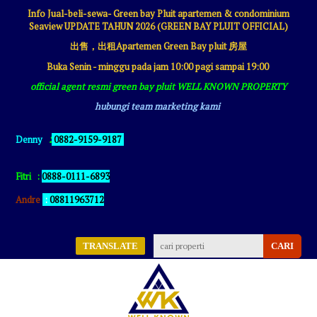
Info Jual-beli-sewa- Green bay Pluit apartemen & condominium
Seaview UPDATE TAHUN 2026 (GREEN BAY PLUIT OFFICIAL)
出售，出租Apartemen Green Bay pluit 房屋
Buka Senin - minggu pada jam 10:00 pagi sampai 19:00
official agent resmi green bay pluit WELL KNOWN PROPERTY
hubungi team marketing kami
:
Denny
0882-9159-9187
Fitri
:
0888-0111-6893
Andre
:
08811963712
TRANSLATE