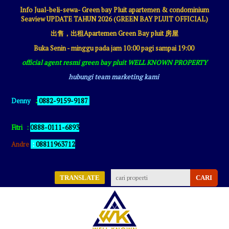
Info Jual-beli-sewa- Green bay Pluit apartemen & condominium
Seaview UPDATE TAHUN 2026 (GREEN BAY PLUIT OFFICIAL)
出售，出租Apartemen Green Bay pluit 房屋
Buka Senin - minggu pada jam 10:00 pagi sampai 19:00
official agent resmi green bay pluit WELL KNOWN PROPERTY
hubungi team marketing kami
:
Denny
0882-9159-9187
Fitri
:
0888-0111-6893
Andre
:
08811963712
TRANSLATE