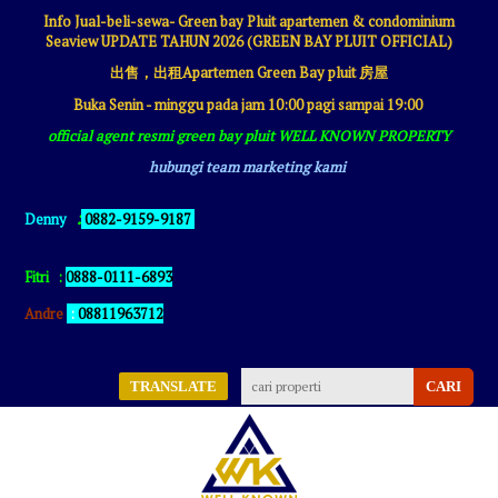
Info Jual-beli-sewa- Green bay Pluit apartemen & condominium
Seaview UPDATE TAHUN 2026 (GREEN BAY PLUIT OFFICIAL)
出售，出租Apartemen Green Bay pluit 房屋
Buka Senin - minggu pada jam 10:00 pagi sampai 19:00
official agent resmi green bay pluit WELL KNOWN PROPERTY
hubungi team marketing kami
:
Denny
0882-9159-9187
Fitri
:
0888-0111-6893
Andre
:
08811963712
TRANSLATE