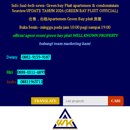
Info Jual-beli-sewa- Green bay Pluit apartemen & condominium
Seaview UPDATE TAHUN 2026 (GREEN BAY PLUIT OFFICIAL)
出售，出租Apartemen Green Bay pluit 房屋
Buka Senin - minggu pada jam 10:00 pagi sampai 19:00
official agent resmi green bay pluit WELL KNOWN PROPERTY
hubungi team marketing kami
:
Denny
0882-9159-9187
Fitri
:
0888-0111-6893
Andre
:
08811963712
TRANSLATE