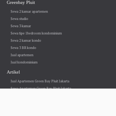
Greenbay Pluit
Sewa 2 kamar apartemen
Sewa studio
Sewa 3 kamar
Sewa tipe 1bedroom kondominium
Sewa 2 kamar kondo
Sewa 3 BR kondo
Jual apartemen
Jual kondominium
Artikel
Jual Apartemen Green Bay Pluit Jakarta
Sewa Apartemen Green Bay Pluit Jakarta
Internet green bay pluit
GALON DAN GAS GREEN BAY PLUIT
JASA SERVICE AC BY JAYA AC