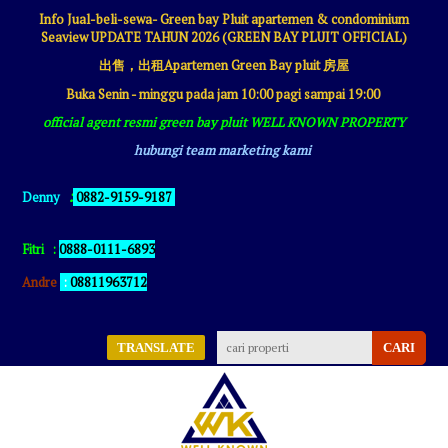
Info Jual-beli-sewa- Green bay Pluit apartemen & condominium
Seaview UPDATE TAHUN 2026 (GREEN BAY PLUIT OFFICIAL)
出售，出租Apartemen Green Bay pluit 房屋
Buka Senin - minggu pada jam 10:00 pagi sampai 19:00
official agent resmi green bay pluit WELL KNOWN PROPERTY
hubungi team marketing kami
:
Denny
0882-9159-9187
Fitri
:
0888-0111-6893
Andre
:
08811963712
TRANSLATE