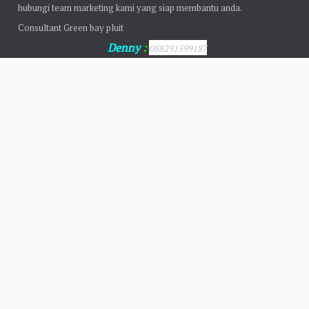
hubungi team marketing kami yang siap membantu anda.
Consultant Green bay pluit
Denny
:
088291599187
Fitri
:
0888-0111-6893
andre :
08811963712
Email: wkproperti88@gmail.com
Follow Us
Greenbay Pluit
Sewa 2 kamar apartemen
Sewa studio