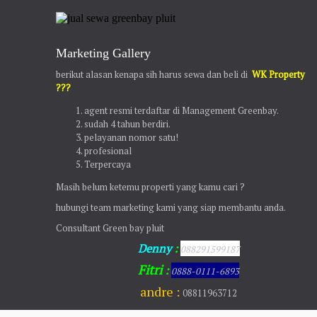
Marketing Gallery
berikut alasan kenapa sih harus sewa dan beli di
WK Property
???
agent resmi terdaftar di Management Greenbay.
sudah 4 tahun berdiri.
pelayanan nomor satu!
profesional
Terpercaya
Masih belum ketemu properti yang kamu cari ?
hubungi team marketing kami yang siap membantu anda.
Consultant Green bay pluit
Denny
:
088291599187
Fitri
:
0888-0111-6893
andre :
08811963712