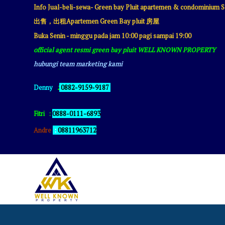
Info Jual-beli-sewa- Green bay Pluit apartemen & condomini
出售，出租Apartemen Green Bay pluit 房屋
Buka Senin - minggu pada jam 10:00 pagi sampai 19:00
official agent resmi green bay pluit WELL KNOWN PROPERTY
hubungi team marketing kami
:
Denny
0882-9159-9187
Fitri
:
0888-0111-6893
Andre
:
08811963712