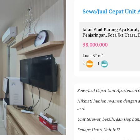
Sewa/Jual Cepat Unit 
Jalan Pluit Karang Ayu Barat, R
Penjaringan, Kota Jkt Utara,
38.000.000
2
Luas 37 m
2
1
Sewa/Jual Cepat Unit Apartemen G
Nikmati hunian nyaman dengan a
asri.
Unit terawat, bersih, dan siap huni
Kenapa Harus Unit Ini?