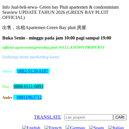
Info Jual-beli-sewa- Green bay Pluit apartemen & condominium
Seaview UPDATE TAHUN 2026 (GREEN BAY PLUIT
OFFICIAL)
出售，出租Apartemen Green Bay pluit 房屋
Buka Senin - minggu pada jam 10:00 pagi sampai 19:00
official agent resmi green bay pluit WELL KNOWN PROPERTY
hubungi team marketing kami
:
0882-9159-9187
Denny
:
0888-0111-6893
Fitri
:
08811963712
Andre
TRANSLATE