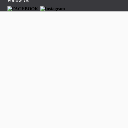
Follow Us
Greenbay Pluit
Sewa 2 kamar apartemen
Sewa studio
Sewa 3 kamar
Sewa tipe 1bedroom kondominium
Sewa 2 kamar kondo
Sewa 3 BR kondo
Jual apartemen
Jual kondominium
Artikel
Jual Apartemen Green Bay Pluit Jakarta
Sewa Apartemen Green Bay Pluit Jakarta
Internet green bay pluit