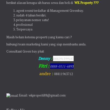
berikut alasan kenapa sih harus sewa dan beli di
WK Property ???
agent resmi terdaftar di Management Greenbay.
sudah 4 tahun berdiri.
pelayanan nomor satu!
profesional
Terpercaya
Masih belum ketemu properti yang kamu cari ?
hubungi team marketing kami yang siap membantu anda.
Consultant Green bay pluit
Denny
:
088291599187
Fitri
:
0888-0111-6893
andre :
08811963712
Email: wkproperti88@gmail.com