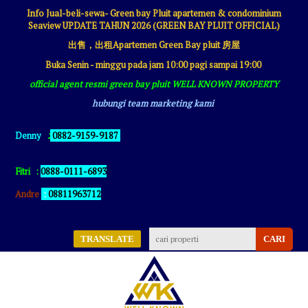
Info Jual-beli-sewa- Green bay Pluit apartemen & condominium
Seaview UPDATE TAHUN 2026 (GREEN BAY PLUIT OFFICIAL)
出售，出租Apartemen Green Bay pluit 房屋
Buka Senin - minggu pada jam 10:00 pagi sampai 19:00
official agent resmi green bay pluit WELL KNOWN PROPERTY
hubungi team marketing kami
:
Denny
0882-9159-9187
Fitri
:
0888-0111-6893
Andre
:
08811963712
TRANSLATE