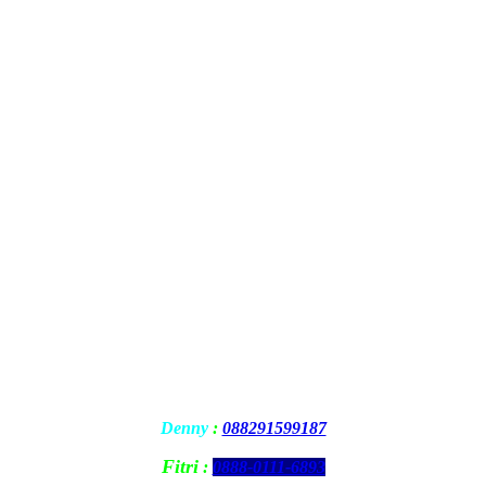
Denny
:
088291599187
Fitri
:
0888-0111-6893