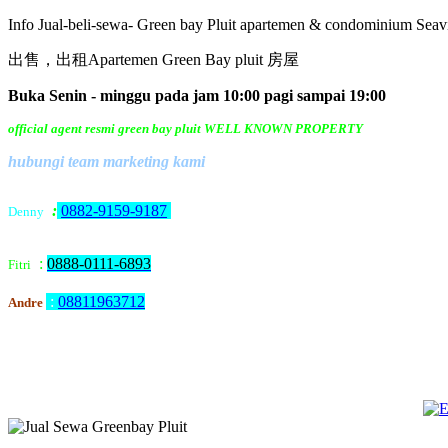
Info Jual-beli-sewa- Green bay Pluit apartemen & condomin
出售，出租Apartemen Green Bay pluit 房屋
Buka Senin - minggu pada jam 10:00 pagi sampai 19:00
official agent resmi green bay pluit WELL KNOWN PROPERTY
hubungi team marketing kami
:
0882-9159-9187
Denny
:
0888-0111-6893
Fitri
:
08811963712
Andre