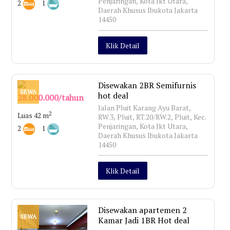
Penjaringan, Kota Jkt Utara,
2
1
Daerah Khusus Ibukota Jakarta
14450
Klik Detail
Disewakan 2BR Semifurnis
SEWA
hot deal
28.000.000/tahun
Jalan Pluit Karang Ayu Barat,
2
Luas 42 m
RW.3, Pluit, RT.20/RW.2, Pluit, Kec.
Penjaringan, Kota Jkt Utara,
2
1
Daerah Khusus Ibukota Jakarta
14450
Klik Detail
Disewakan apartemen 2
SEWA
Kamar Jadi 1BR Hot deal