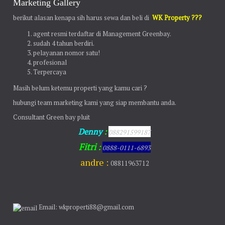
Marketing Gallery
berikut alasan kenapa sih harus sewa dan beli di
WK Property ???
agent resmi terdaftar di Management Greenbay.
sudah 4 tahun berdiri.
pelayanan nomor satu!
profesional
Terpercaya
Masih belum ketemu properti yang kamu cari ?
hubungi team marketing kami yang siap membantu anda.
Consultant Green bay pluit
Denny
:
088291599187
Fitri
:
0888-0111-6893
andre :
08811963712
Email: wkproperti88@gmail.com