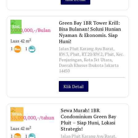
Green Bay 1BR Tower Krill:
JUAL
Bisa Bulanan! Solusi Hunian
7,000,000,-/Bulan
Nyaman & Ekonomis. Siap
2
Luas 42 m
Huni!
1
1
Jalan Pluit Karang Ayu Barat,
RW.3, Pluit, RT.20/RW.2, Pluit, Kec.
Penjaringan, Kota Jkt Utara,
Daerah Khusus Ibukota Jakarta
14450
Klik Detail
Sewa Murah! 1BR
SEWA
Condominium Green Bay
55,000,000,-/tahun
Pluit – Siap Huni, Lokasi
2
Luas 42 m
Strategis!
1
1
Jalan Pluit Karang Ayu Barat,