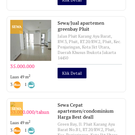
Sewa/Jual apartemen
SEWA
greenbay Pluit
Jalan Pluit Karang Ayu Barat,
RW.3, Pluit, RT.20/RW.2, Pluit, Kec.
Penjaringan, Kota Jkt Utara,
Daerah Khusus Ibukota Jakarta
14450
35.000.000
Klik Detail
2
Luas 49 m
3
1
Sewa Cepat
SEWA
apartemen/condominium
33.000.000/tahun
Harga Best deall
2
Luas 49 m
Green Bay, Jl. Pluit Karang Ayu
Barat No.B1, RT.20/RW.2, Pluit,
3
1
Kec. Penjaringan, Kota Jkt Utara,