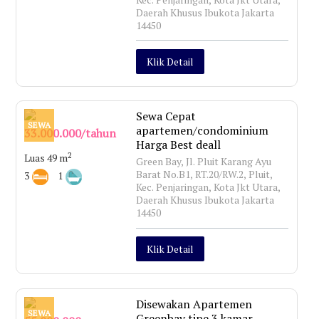
Daerah Khusus Ibukota Jakarta
14450
Klik Detail
Sewa Cepat
SEWA
apartemen/condominium
33.000.000/tahun
Harga Best deall
2
Luas 49 m
Green Bay, Jl. Pluit Karang Ayu
Barat No.B1, RT.20/RW.2, Pluit,
3
1
Kec. Penjaringan, Kota Jkt Utara,
Daerah Khusus Ibukota Jakarta
14450
Klik Detail
Disewakan Apartemen
SEWA
Greenbay tipe 3 kamar