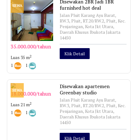
Disewakan 2BR Jadi 1BR
SEWA
furnished hot deal
Jalan Pluit Karang Ayu Barat,
RW.3, Pluit, RT.20/RW.2, Pluit, Kec.
Penjaringan, Kota Jkt Utara,
Daerah Khusus Ibukota Jakarta
14450
35.000.000/tahun
Klik Detail
2
Luas 35 m
1
1
Disewakan apartemen
SEWA
Greenbay studio
18.000.000/tahun
Jalan Pluit Karang Ayu Barat,
2
Luas 21 m
RW.3, Pluit, RT.20/RW.2, Pluit, Kec.
Penjaringan, Kota Jkt Utara,
1
1
Daerah Khusus Ibukota Jakarta
14450
Klik Detail