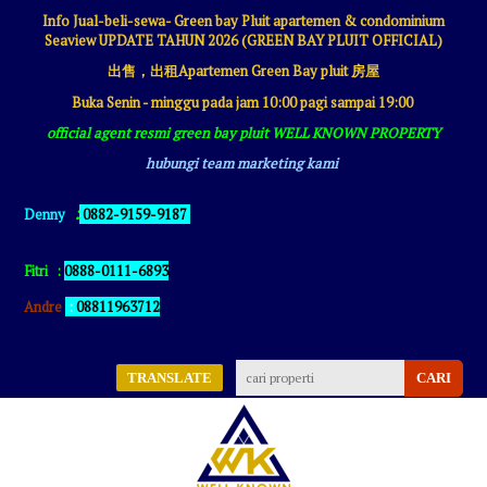
Info Jual-beli-sewa- Green bay Pluit apartemen & condominium
Seaview UPDATE TAHUN 2026 (GREEN BAY PLUIT OFFICIAL)
出售，出租Apartemen Green Bay pluit 房屋
Buka Senin - minggu pada jam 10:00 pagi sampai 19:00
official agent resmi green bay pluit WELL KNOWN PROPERTY
hubungi team marketing kami
:
Denny
0882-9159-9187
Fitri
:
0888-0111-6893
Andre
:
08811963712
TRANSLATE