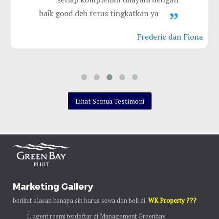
baik
good deh terus tingkatkan ya
Frederic dan Fiona
ni
Lihat Semua Testimoni
Marketing Gallery
berikut alasan kenapa sih harus sewa dan beli di
WK Property ???
agent resmi terdaftar di Management Greenbay.