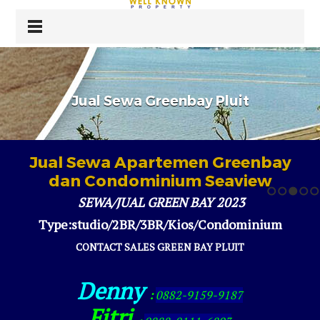
Jual Sewa Greenbay Pluit
Jual Sewa Apartemen Greenbay
dan Condominium Seaview
SEWA/JUAL GREEN BAY 2023
1
2
3
4
5
Type:studio/2BR/3BR/Kios/Condominium
CONTACT SALES GREEN BAY PLUIT
Denny
:
0882-9159-9187
Fitri