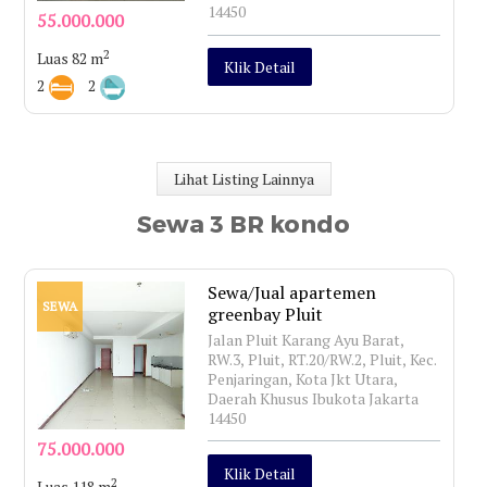
14450
55.000.000
2
Luas 82 m
Klik Detail
2
2
Lihat Listing Lainnya
Sewa 3 BR kondo
Sewa/Jual apartemen
SEWA
greenbay Pluit
Jalan Pluit Karang Ayu Barat,
RW.3, Pluit, RT.20/RW.2, Pluit, Kec.
Penjaringan, Kota Jkt Utara,
Daerah Khusus Ibukota Jakarta
14450
75.000.000
Klik Detail
2
Luas 118 m