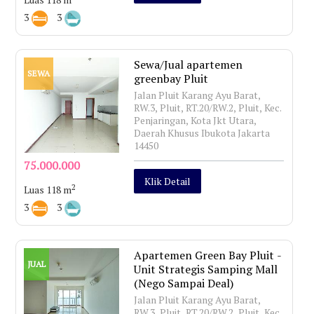
3
3
Sewa/Jual apartemen
SEWA
greenbay Pluit
Jalan Pluit Karang Ayu Barat,
RW.3, Pluit, RT.20/RW.2, Pluit, Kec.
Penjaringan, Kota Jkt Utara,
Daerah Khusus Ibukota Jakarta
14450
75.000.000
Klik Detail
2
Luas 118 m
3
3
Apartemen Green Bay Pluit -
JUAL
Unit Strategis Samping Mall
(Nego Sampai Deal)
Jalan Pluit Karang Ayu Barat,
RW.3, Pluit, RT.20/RW.2, Pluit, Kec.