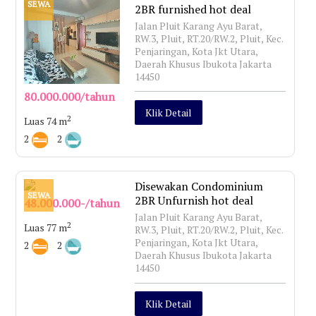
SEWA
2BR furnished hot deal
Jalan Pluit Karang Ayu Barat,
RW.3, Pluit, RT.20/RW.2, Pluit, Kec.
Penjaringan, Kota Jkt Utara,
Daerah Khusus Ibukota Jakarta
14450
80.000.000/tahun
Klik Detail
2
Luas 74 m
2
2
Disewakan Condominium
SEWA
2BR Unfurnish hot deal
48.000.000-/tahun
Jalan Pluit Karang Ayu Barat,
2
Luas 77 m
RW.3, Pluit, RT.20/RW.2, Pluit, Kec.
Penjaringan, Kota Jkt Utara,
2
2
Daerah Khusus Ibukota Jakarta
14450
Klik Detail