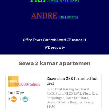
:
0888-0111-6893
ANDRE
:
08811963712
Office Tower Gardenia lantai GF nomor 11
WK property
Sewa 2 kamar apartemen
Disewakan 2BR furnished hot
SEWA
deal
38.000.000/tahun
Jalan Pluit Karang Ayu Barat,
2
Luas 37 m
RW.3, Pluit, RT.20/RW.2, Pluit, Kec.
Penjaringan, Kota Jkt Utara,
2
1
Daerah Khusus Ibukota Jakarta
14450