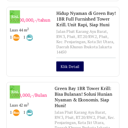
Hidup Nyaman di Green Bay!
JUAL
1BR Full Furnished Tower
55,000,000,-/tahun
Krill. Unit Rapi, Siap Huni
2
Luas 44 m
Jalan Pluit Karang Ayu Barat,
RW.3, Pluit, RT.20/RW.2, Pluit,
1
1
Kec. Penjaringan, Kota Jkt Utara,
Daerah Khusus Ibukota Jakarta
14450
Klik Detail
Green Bay 1BR Tower Krill:
JUAL
Bisa Bulanan! Solusi Hunian
7,000,000,-/Bulan
Nyaman & Ekonomis. Siap
2
Luas 42 m
Huni!
1
1
Jalan Pluit Karang Ayu Barat,
RW.3, Pluit, RT.20/RW.2, Pluit, Kec.
Penjaringan, Kota Jkt Utara,
Daerah Khusus Ibukota Jakarta