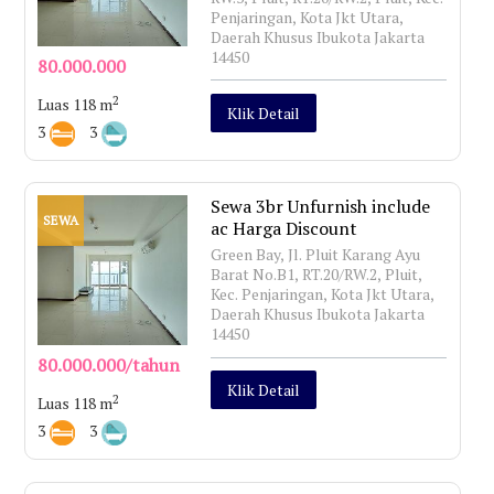
Penjaringan, Kota Jkt Utara,
Daerah Khusus Ibukota Jakarta
14450
80.000.000
2
Luas 118 m
Klik Detail
3
3
Sewa 3br Unfurnish include
SEWA
ac Harga Discount
Green Bay, Jl. Pluit Karang Ayu
Barat No.B1, RT.20/RW.2, Pluit,
Kec. Penjaringan, Kota Jkt Utara,
Daerah Khusus Ibukota Jakarta
14450
80.000.000/tahun
Klik Detail
2
Luas 118 m
3
3