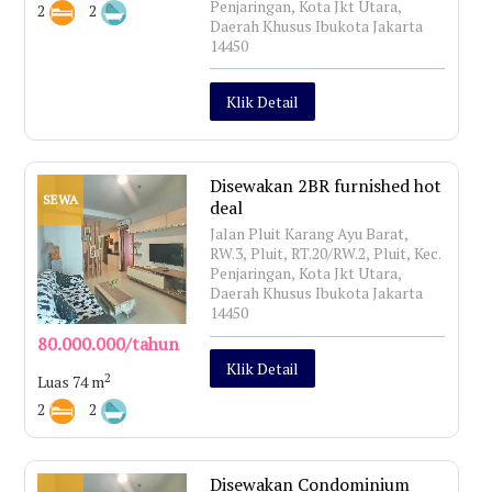
Penjaringan, Kota Jkt Utara,
2
2
Daerah Khusus Ibukota Jakarta
14450
Klik Detail
Disewakan 2BR furnished hot
SEWA
deal
Jalan Pluit Karang Ayu Barat,
RW.3, Pluit, RT.20/RW.2, Pluit, Kec.
Penjaringan, Kota Jkt Utara,
Daerah Khusus Ibukota Jakarta
14450
80.000.000/tahun
Klik Detail
2
Luas 74 m
2
2
Disewakan Condominium