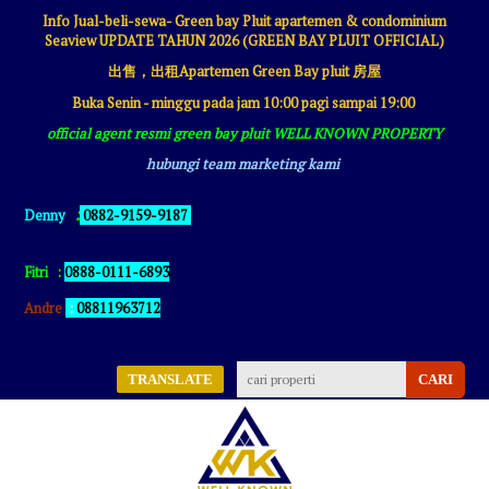
Info Jual-beli-sewa- Green bay Pluit apartemen & condominium
Seaview UPDATE TAHUN 2026 (GREEN BAY PLUIT OFFICIAL)
出售，出租Apartemen Green Bay pluit 房屋
Buka Senin - minggu pada jam 10:00 pagi sampai 19:00
official agent resmi green bay pluit WELL KNOWN PROPERTY
hubungi team marketing kami
:
Denny
0882-9159-9187
Fitri
:
0888-0111-6893
Andre
:
08811963712
TRANSLATE