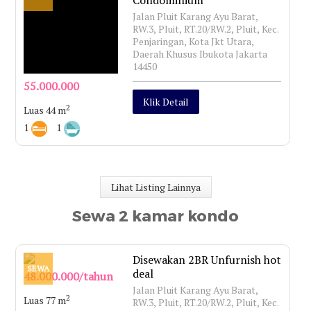
Condominium
Jalan Pluit Karang Ayu Barat,
RW.3, Pluit, RT.20/RW.2, Pluit, Kec.
Penjaringan, Kota Jkt Utara,
Daerah Khusus Ibukota Jakarta
14450
55.000.000
Klik Detail
2
Luas 44 m
1
1
Lihat Listing Lainnya
Sewa 2 kamar kondo
Disewakan 2BR Unfurnish hot
SEWA
deal
48.000.000/tahun
Jalan Pluit Karang Ayu Barat,
2
Luas 77 m
RW.3, Pluit, RT.20/RW.2, Pluit, Kec.