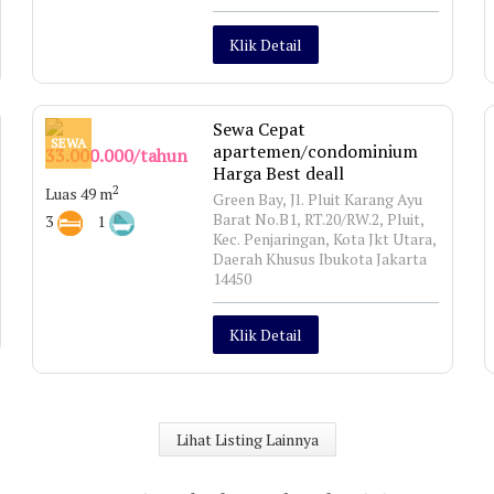
Klik Detail
Sewa Cepat
SEWA
apartemen/condominium
33.000.000/tahun
Harga Best deall
2
Luas 49 m
Green Bay, Jl. Pluit Karang Ayu
Barat No.B1, RT.20/RW.2, Pluit,
3
1
Kec. Penjaringan, Kota Jkt Utara,
Daerah Khusus Ibukota Jakarta
14450
Klik Detail
Lihat Listing Lainnya