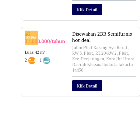
Klik Detail
Disewakan 2BR Semifurnis
SEWA
hot deal
31.000.000/tahun
Jalan Pluit Karang Ayu Barat,
2
Luas 42 m
RW.3, Pluit, RT.20/RW.2, Pluit,
Kec. Penjaringan, Kota Jkt Utara,
2
1
Daerah Khusus Ibukota Jakarta
14450
Klik Detail