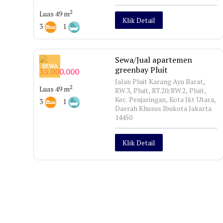
2
Luas 49 m
Klik Detail
3
1
Sewa/Jual apartemen
SEWA
greenbay Pluit
35.000.000
Jalan Pluit Karang Ayu Barat,
2
Luas 49 m
RW.3, Pluit, RT.20/RW.2, Pluit,
Kec. Penjaringan, Kota Jkt Utara,
3
1
Daerah Khusus Ibukota Jakarta
14450
Klik Detail