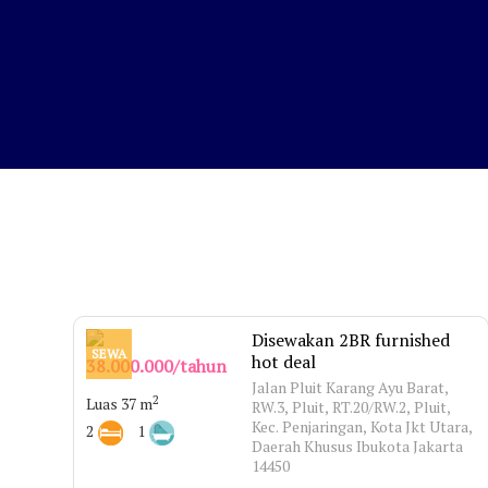
Disewakan 2BR furnished
SEWA
hot deal
38.000.000/tahun
Jalan Pluit Karang Ayu Barat,
2
Luas 37 m
RW.3, Pluit, RT.20/RW.2, Pluit,
Kec. Penjaringan, Kota Jkt Utara,
2
1
Daerah Khusus Ibukota Jakarta
14450