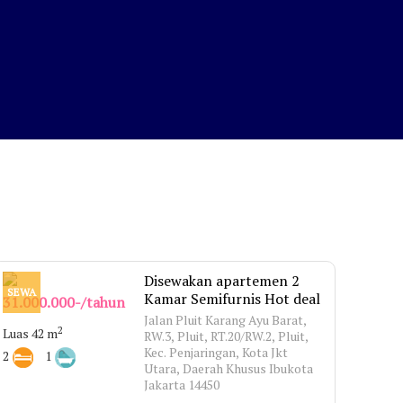
Disewakan apartemen 2
SEWA
Kamar Semifurnis Hot deal
31.000.000-/tahun
Jalan Pluit Karang Ayu Barat,
2
Luas 42 m
RW.3, Pluit, RT.20/RW.2, Pluit,
Kec. Penjaringan, Kota Jkt
2
1
Utara, Daerah Khusus Ibukota
Jakarta 14450