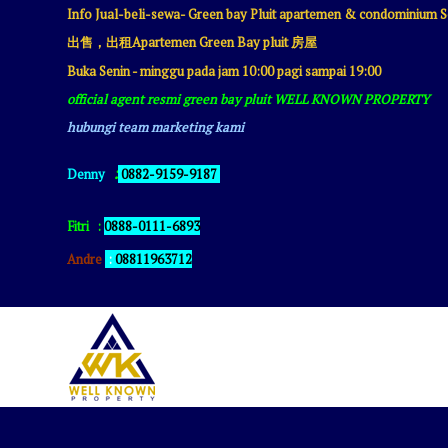
Info Jual-beli-sewa- Green bay Pluit apartemen & condomini
出售，出租Apartemen Green Bay pluit 房屋
Buka Senin - minggu pada jam 10:00 pagi sampai 19:00
official agent resmi green bay pluit WELL KNOWN PROPERTY
hubungi team marketing kami
:
Denny
0882-9159-9187
Fitri
:
0888-0111-6893
Andre
:
08811963712