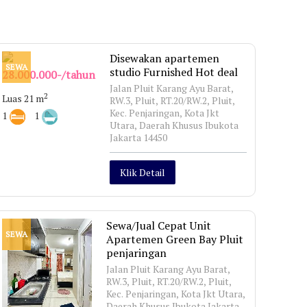
Disewakan apartemen
SEWA
studio Furnished Hot deal
28.000.000-/tahun
Jalan Pluit Karang Ayu Barat,
2
Luas 21 m
RW.3, Pluit, RT.20/RW.2, Pluit,
Kec. Penjaringan, Kota Jkt
1
1
Utara, Daerah Khusus Ibukota
Jakarta 14450
Klik Detail
Sewa/Jual Cepat Unit
SEWA
Apartemen Green Bay Pluit
penjaringan
Jalan Pluit Karang Ayu Barat,
RW.3, Pluit, RT.20/RW.2, Pluit,
Kec. Penjaringan, Kota Jkt Utara,
Daerah Khusus Ibukota Jakarta