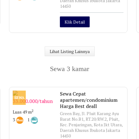
Daerah Khusus Ibukota Jakarta
14450
Klik Detail
Lihat Listing Lainnya
Sewa 3 kamar
Sewa Cepat
SEWA
apartemen/condominium
33.000.000/tahun
Harga Best deall
2
Luas 49 m
Green Bay, Jl. Pluit Karang Ayu
Barat No.B1, RT.20/RW.2, Pluit,
3
1
Kec. Penjaringan, Kota Jkt Utara,
Daerah Khusus Ibukota Jakarta
14450