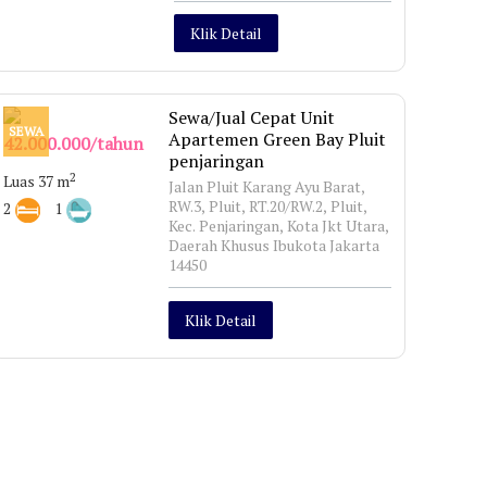
Klik Detail
Sewa/Jual Cepat Unit
SEWA
Apartemen Green Bay Pluit
42.000.000/tahun
penjaringan
2
Luas 37 m
Jalan Pluit Karang Ayu Barat,
RW.3, Pluit, RT.20/RW.2, Pluit,
2
1
Kec. Penjaringan, Kota Jkt Utara,
Daerah Khusus Ibukota Jakarta
14450
Klik Detail