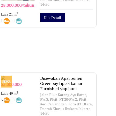
14450
28.000.000/tahun
2
Luas 21 m
Klik Detail
1
1
Disewakan Apartemen
SEWA
Greenbay tipe 3 kamar
55.000.000
Furnished siap huni
2
Luas 49 m
Jalan Pluit Karang Ayu Barat,
RW.3, Pluit, RT.20/RW.2, Pluit,
3
1
Kec. Penjaringan, Kota Jkt Utara,
Daerah Khusus Ibukota Jakarta
14450