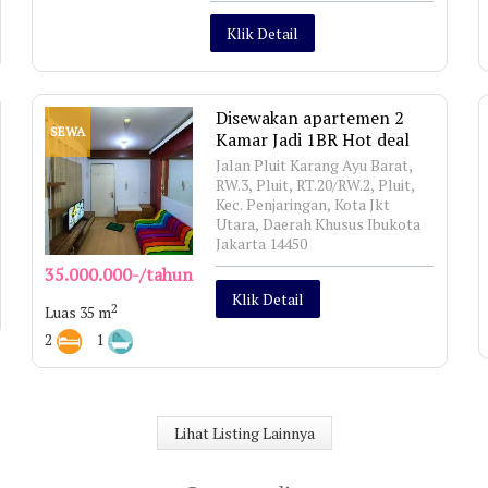
Klik Detail
Disewakan apartemen 2
SEWA
Kamar Jadi 1BR Hot deal
Jalan Pluit Karang Ayu Barat,
RW.3, Pluit, RT.20/RW.2, Pluit,
Kec. Penjaringan, Kota Jkt
Utara, Daerah Khusus Ibukota
Jakarta 14450
35.000.000-/tahun
Klik Detail
2
Luas 35 m
2
1
Lihat Listing Lainnya