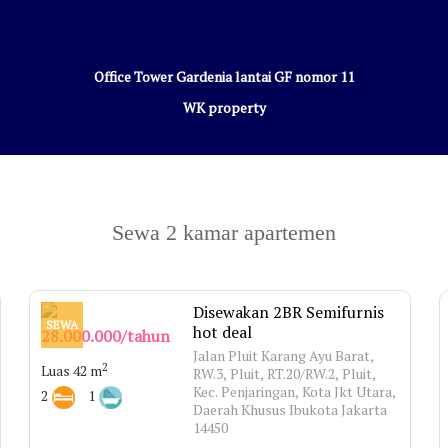
Office Tower Gardenia lantai GF nomor 11
WK property
Sewa 2 kamar apartemen
Disewakan 2BR Semifurnis
SEWA
hot deal
28.000.000/tahun
Jalan Pluit Karang Ayu Barat,
2
Luas 42 m
RW.3, Pluit, RT.20/RW.2, Pluit,
Kec. Penjaringan, Kota Jkt Utara,
2
1
Daerah Khusus Ibukota Jakarta
14450