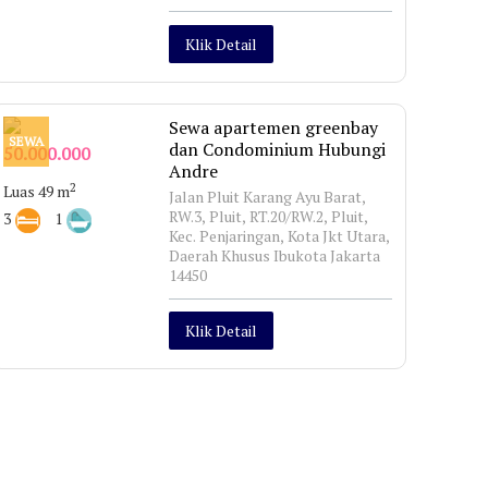
Klik Detail
Sewa apartemen greenbay
SEWA
dan Condominium Hubungi
50.000.000
Andre
2
Luas 49 m
Jalan Pluit Karang Ayu Barat,
RW.3, Pluit, RT.20/RW.2, Pluit,
3
1
Kec. Penjaringan, Kota Jkt Utara,
Daerah Khusus Ibukota Jakarta
14450
Klik Detail