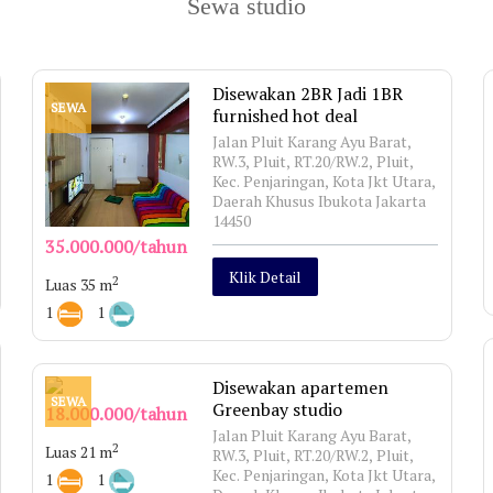
Sewa studio
Disewakan 2BR Jadi 1BR
SEWA
furnished hot deal
Jalan Pluit Karang Ayu Barat,
RW.3, Pluit, RT.20/RW.2, Pluit,
Kec. Penjaringan, Kota Jkt Utara,
Daerah Khusus Ibukota Jakarta
14450
35.000.000/tahun
Klik Detail
2
Luas 35 m
1
1
Disewakan apartemen
SEWA
Greenbay studio
18.000.000/tahun
Jalan Pluit Karang Ayu Barat,
2
Luas 21 m
RW.3, Pluit, RT.20/RW.2, Pluit,
Kec. Penjaringan, Kota Jkt Utara,
1
1